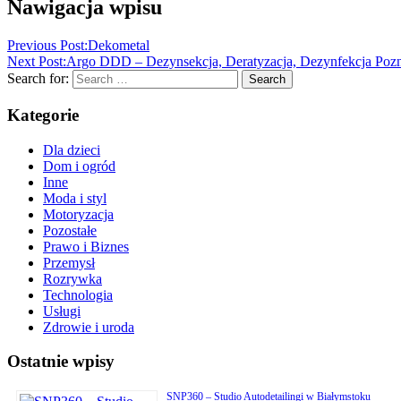
Nawigacja wpisu
Previous Post:
Dekometal
Next Post:
Argo DDD – Dezynsekcja, Deratyzacja, Dezynfekcja Poz
Search for:
Search
Kategorie
Dla dzieci
Dom i ogród
Inne
Moda i styl
Motoryzacja
Pozostałe
Prawo i Biznes
Przemysł
Rozrywka
Technologia
Usługi
Zdrowie i uroda
Ostatnie wpisy
SNP360 – Studio Autodetailingi w Białymstoku