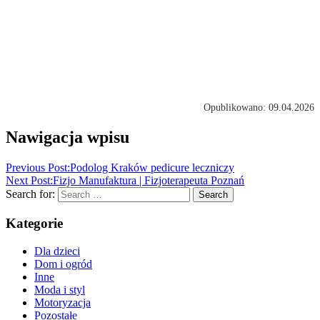
Opublikowano: 09.04.2026
Nawigacja wpisu
Previous Post:
Podolog Kraków pedicure leczniczy
Next Post:
Fizjo Manufaktura | Fizjoterapeuta Poznań
Search for:
Search
Kategorie
Dla dzieci
Dom i ogród
Inne
Moda i styl
Motoryzacja
Pozostałe