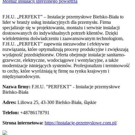
Montaż instalacji sprężonego powietrza
F.H.U. „PERFEKT” – Instalacje przemysłowe Bielsko-Biała to
lider w branży usług instalacyjnych dla przemysłu. Firma
specjalizuje się w projektowaniu, montażu
i serwisie instalacji
dostosowanych do indywidualnych potrzeb klientów. Dzięki
wieloletniemu doświadczeniu i zaawansowanym technologiom,
F.H.U. „PERFEKT” zapewnia niezawodne i efektywne
rozwiązania, które optymalizują procesy produkcyjne i zwiększają
wydajność przedsiębiorstw. Oferta obejmuje instalacje sanitarno-
grzewcze, elektryczne, wodociągowe i wentylacyjne, a także
modernizacje istniejących systemów. Profesjonalizm i terminowość
to cechy, które wyróżniają tę firmę na rynku krajowym i
międzynarodowym.
Nazwa firmy:
F.H.U. "PERFEKT" - Instalacje przemysłowe
Bielsko-Biała
Adres:
Liliowa 25
,
43-300 Bielsko-Biała
,
śląskie
Telefon:
+48786178791
Strona internetowa:
https://instalacje-przemyslowe.com.pl/